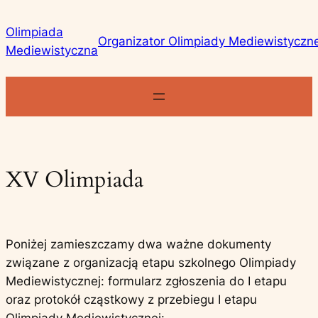
Przejdź
Olimpiada
do
Organizator Olimpiady Mediewistyczn
Mediewistyczna
treści
XV Olimpiada
Poniżej zamieszczamy dwa ważne dokumenty
związane z organizacją etapu szkolnego Olimpiady
Mediewistycznej: formularz zgłoszenia do I etapu
oraz protokół cząstkowy z przebiegu I etapu
Olimpiady Mediewistycznej: