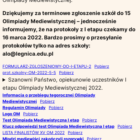
Dziękujemy za terminowe zgłoszenie szkół do 15
Olimpiady Mediewistycznej – jednocześnie
informujemy, że na protokoły z I etapu czekamy do
16 marca 2022. Bardzo prosimy o przesyłanie
protokołów tylko na adres szkoły:
alo@legnica.edu.pl
FORMULARZ-ZGLOSZENIOWY-DO-I-ETAPU-2
Pobierz
prot.szkolny-OM-2022-5-5
Pobierz
Szanowni Państwo, opiekunowie uczestników I
etapu Olimpiady Mediewistycznej 2022.
Informacja o przebiegu tegorocznej Olimpiady
Mediewistycznej
Pobierz
Regulamin Olimpiady
Pobierz
Logo OM
Pobierz
Test Olimpiada Mediewistyczna I etap
Pobierz
Klucz odpowiedzi test Olimpiada Mediewistyczna I etap
Pobierz
LISTA FINALISTÓW XV OM 2022
Pobierz
Młodzi mediewiści zakończyli rozgrywki
Pobierz