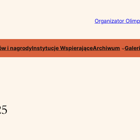
Organizator Olim
ów i nagrody
Instytucje Wspierające
Archiwum
Galer
25