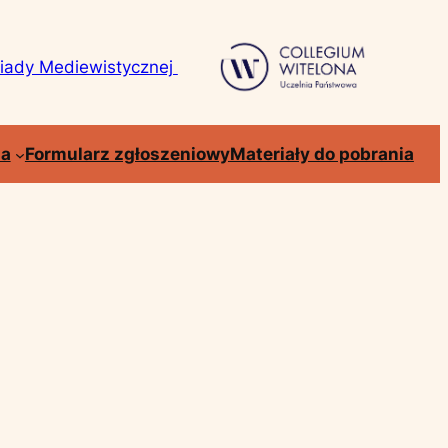
piady Mediewistycznej
ia
Formularz zgłoszeniowy
Materiały do pobrania