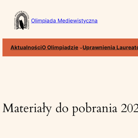
Przejdź
do
Olimpiada Mediewistyczna
treści
Aktualności
O Olimpiadzie
Uprawnienia Laureat
Materiały do pobrania 20