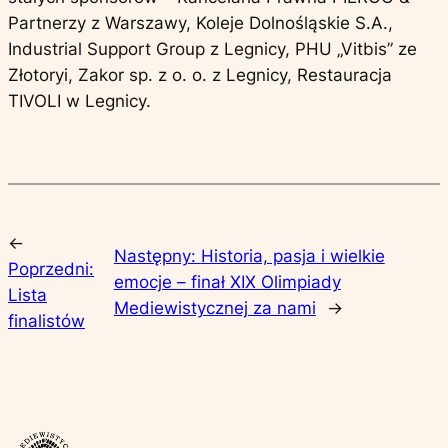
Partnerzy z Warszawy, Koleje Dolnośląskie S.A.,
Industrial Support Group z Legnicy, PHU „Vitbis” ze
Złotoryi, Zakor sp. z o. o. z Legnicy, Restauracja
TIVOLI w Legnicy.
←
Następny:
Historia, pasja i wielkie
Poprzedni:
emocje – finał XIX Olimpiady
Lista
Mediewistycznej za nami
→
finalistów