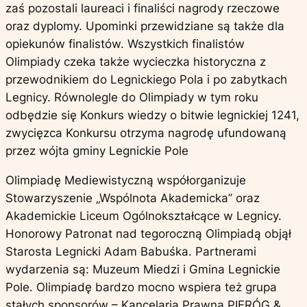
zaś pozostali laureaci i finaliści nagrody rzeczowe
oraz dyplomy. Upominki przewidziane są także dla
opiekunów finalistów. Wszystkich finalistów
Olimpiady czeka także wycieczka historyczna z
przewodnikiem do Legnickiego Pola i po zabytkach
Legnicy. Równolegle do Olimpiady w tym roku
odbędzie się Konkurs wiedzy o bitwie legnickiej 1241,
zwycięzca Konkursu otrzyma nagrodę ufundowaną
przez wójta gminy Legnickie Pole
Olimpiadę Mediewistyczną współorganizuje
Stowarzyszenie „Wspólnota Akademicka” oraz
Akademickie Liceum Ogólnokształcące w Legnicy.
Honorowy Patronat nad tegoroczną Olimpiadą objął
Starosta Legnicki Adam Babuśka. Partnerami
wydarzenia są: Muzeum Miedzi i Gmina Legnickie
Pole. Olimpiadę bardzo mocno wspiera też grupa
stałych sponsorów – Kancelaria Prawna PIERÓG &